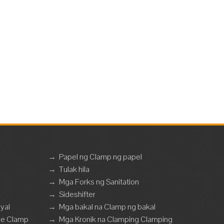
→
Papel ng Clamp ng papel
→
Tulak hila
→
Mga Forks ng Sanitation
→
Sideshifter
yal
→
Mga bakal na Clamp ng bakal
se Clamp
→
Mga Kronik na Clamping Clamping