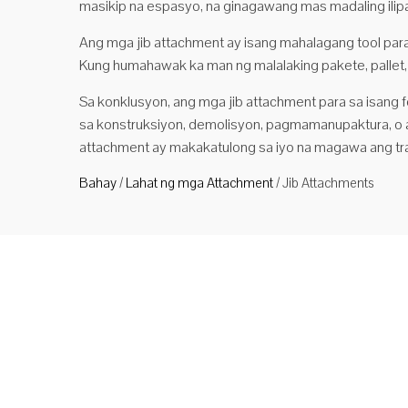
masikip na espasyo, na ginagawang mas madaling ilip
Ang mga jib attachment ay isang mahalagang tool para s
Kung humahawak ka man ng malalaking pakete, pallet, o
Sa konklusyon, ang mga jib attachment para sa isang for
sa konstruksiyon, demolisyon, pagmamanupaktura, o a
attachment ay makakatulong sa iyo na magawa ang tr
Bahay
/
Lahat ng mga Attachment
/
Jib Attachments
Ang 
mount
I-typ
isa s
hanay
metro