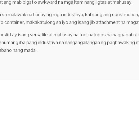
at ang mabibigat o awkward na mga item nang ligtas at mahusay.
a malawak na hanay ng mga industriya, kabilang ang construction, de
 container, makakatulong sa iyo ang isang jib attachment na magaw
klift ay isang versatile at mahusay na tool na lubos na nagpapabuti s
numang iba pang industriya na nangangailangan ng paghawak ng mab
abaho nang madali.
makina naayos na kargamento ng attachment na naka-
 forklift jib crane
e ang STJL2.5 Ikiling Jib (Mahaba) Ang uri ng STJL2.5 Tilt Jib (Long) ay
a pinaka-maraming nalalaman na Forklift Jib attachment sa aming
, na nagpapahintulot sa sobrang taas sa 2.51 metro, na may 3.66
 na maabot kapag ganap na pinalawak. Ang Jib na ito ay may ...