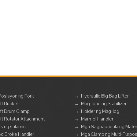
kapag ganap na pinalawig. Ang slip-on Forklift attachment na ito ay
awakan sa Forklift ng isang safety chain ...
basa Nang Higit Pa
Posisyon ng Fork
→
Hydraulic Big Bag Lifter
ift Bucket
→
Mag-load ng Stabilizer
ift Drum Clamp
→
Holder ng Mag-log
ift Rotator Attachment
→
Marmol Handler
k ng salamin
→
Mga Nagpapadala ng Mater
ed Broke Handler
→
Mga Clamp ng Multi-Purpo