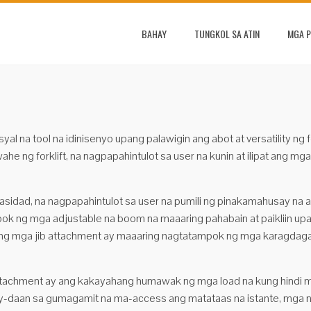
BAHAY
TUNGKOL SA ATIN
MGA 
syal na tool na idinisenyo upang palawigin ang abot at versatility ng
ahe ng forklift, na nagpapahintulot sa user na kunin at ilipat ang 
asidad, na nagpapahintulot sa user na pumili ng pinakamahusay na a
 ng mga adjustable na boom na maaaring pahabain at paikliin upan
lang mga jib attachment ay maaaring nagtatampok ng mga karagdagan
ttachment ay ang kakayahang humawak ng mga load na kung hindi m
igay-daan sa gumagamit na ma-access ang matataas na istante, mga