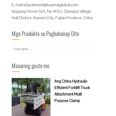
E-mail:
attachment@huamaiglobal.com
Idagdag: Room 501, No 4053, Dianqian Village,
Huli District, Xiamen City, Fujian Province, China
Mga Produkto sa Paghahanap Dito
Hanapin
ang:
Maaaring gusto mo
Ang China Hydraulic
Efficient Forklift Truck
Attachment Multi
Purpose Clamp