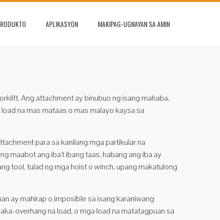
PRODUKTO
APLIKASYON
MAKIPAG-UGNAYAN SA AMIN
 forklift. Ang attachment ay binubuo ng isang mahaba,
mga load na mas mataas o mas malayo kaysa sa
ttachment para sa kanilang mga partikular na
g maabot ang iba't ibang taas, habang ang iba ay
g tool, tulad ng mga hoist o winch, upang makatulong
an ay mahirap o imposible sa isang karaniwang
 naka-overhang na load, o mga load na matatagpuan sa