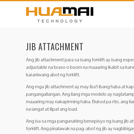
JIB ATTACHMENT
Ang jib attachment para sa isang forklift ay isang espe
adjustable na braso o boom na maaaring ikabit sa karw
karaniwang abot ng forklift.
Ang mga jib attachment ay may iba't ibang haba at kap
pangangailangan. Ang ilang mga modelo ay nagtatampok
maaaring may nakapirming haba. Bukod pa rito, ang i
na iangat at ilipat ang load.
Ang isa sa mga pangunahing benepisyo ng isang jib a
forklift. Ang pinalawak na pag-abot ng jib ay nagbib