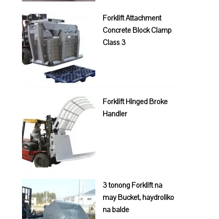
Forklift Attachment
Concrete Block Clamp
Class 3
Forklift Hinged Broke
Handler
3 tonong Forklift na
may Bucket, haydroliko
na balde