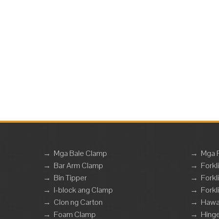
abot 
hinah
Mag
→
Mga Bale Clamp
→
Mga 
→
Bar Arm Clamp
→
Forkl
→
Bin Tipper
→
Forkl
→
I-block ang Clamp
→
Forkl
→
Clon ng Carton
→
Hawa
→
Foam Clamp
→
Hing