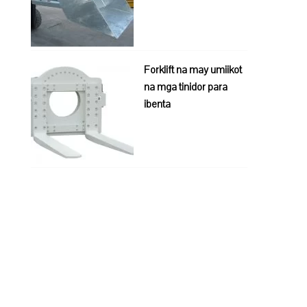
Forklift na may umiikot
na mga tinidor para
ibenta