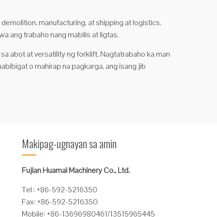
molition, manufacturing, at shipping at logistics.
a ang trabaho nang mabilis at ligtas.
a abot at versatility ng forklift. Nagtatrabaho ka man
ibigat o mahirap na pagkarga, ang isang jib
Makipag-ugnayan sa amin
Fujian Huamai Machinery Co., Ltd.
Tel : +86-592-5216350
Fax: +86-592-5216350
Mobile: +86-13696980461/13515965445